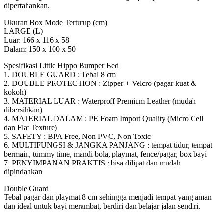
dipertahankan.
Ukuran Box Mode Tertutup (cm)
LARGE (L)
Luar: 166 x 116 x 58
Dalam: 150 x 100 x 50
Spesifikasi Little Hippo Bumper Bed
1. DOUBLE GUARD : Tebal 8 cm
2. DOUBLE PROTECTION : Zipper + Velcro (pagar kuat &
kokoh)
3. MATERIAL LUAR : Waterproff Premium Leather (mudah
dibersihkan)
4. MATERIAL DALAM : PE Foam Import Quality (Micro Cell
dan Flat Texture)
5. SAFETY : BPA Free, Non PVC, Non Toxic
6. MULTIFUNGSI & JANGKA PANJANG : tempat tidur, tempat
bermain, tummy time, mandi bola, playmat, fence/pagar, box bayi
7. PENYIMPANAN PRAKTIS : bisa dilipat dan mudah
dipindahkan
Double Guard
Tebal pagar dan playmat 8 cm sehingga menjadi tempat yang aman
dan ideal untuk bayi merambat, berdiri dan belajar jalan sendiri.