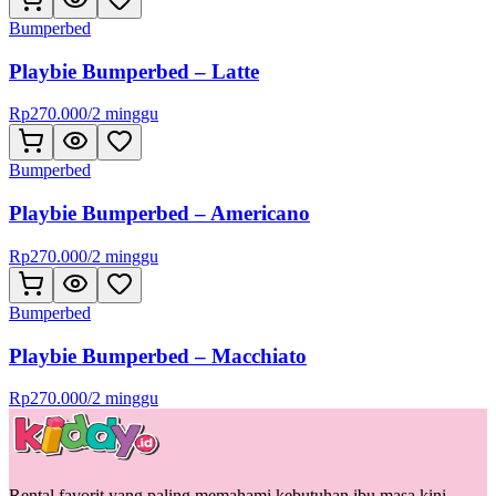
Bumperbed
Playbie Bumperbed – Latte
Rp
270.000
/
2 minggu
Bumperbed
Playbie Bumperbed – Americano
Rp
270.000
/
2 minggu
Bumperbed
Playbie Bumperbed – Macchiato
Rp
270.000
/
2 minggu
Rental favorit yang paling memahami kebutuhan ibu masa kini.