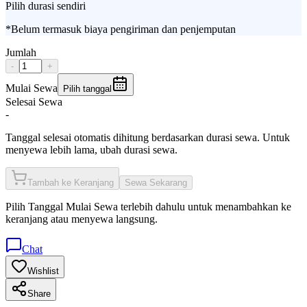
Pilih durasi sendiri
*Belum termasuk biaya pengiriman dan penjemputan
Jumlah
-
+
Mulai Sewa
Pilih tanggal
Selesai Sewa
-
Tanggal selesai otomatis dihitung berdasarkan durasi sewa. Untuk
menyewa lebih lama, ubah durasi sewa.
Tambah ke Keranjang
Sewa Sekarang
Pilih
Tanggal Mulai Sewa
terlebih dahulu untuk menambahkan ke
keranjang atau menyewa langsung.
Chat
Wishlist
Share