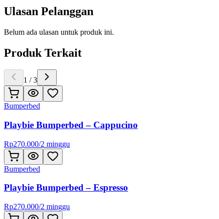
Ulasan Pelanggan
Belum ada ulasan untuk produk ini.
Produk Terkait
1
/
3
Bumperbed
Playbie Bumperbed – Cappucino
Rp
270.000
/
2 minggu
Bumperbed
Playbie Bumperbed – Espresso
Rp
270.000
/
2 minggu