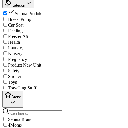
Kategori
Semua Produk
Breast Pump
Car Seat
Feeding
Freezer ASI
Health
Laundry
Nursery
Pregnancy
Product New Unit
Safety
Stroller
Toys
Travelling Stuff
Brand
Semua Brand
4Moms