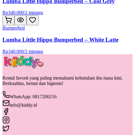
Lumba Little Hippo Bumperbed – Cool Grey
Rp
340.000
/
2 minggu
Bumperbed
Lumba Little Hippo Bumperbed – White Latte
Rp
340.000
/
2 minggu
Rental favorit yang paling memahami kebutuhan ibu masa kini.
Berkualitas, hemat dan higienis!
WhatsApp: 0817200216
info@kiddy.id