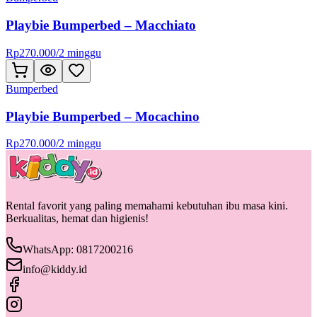
Playbie Bumperbed – Macchiato
Rp
270.000
/
2 minggu
Bumperbed
Playbie Bumperbed – Mocachino
Rp
270.000
/
2 minggu
Rental favorit yang paling memahami kebutuhan ibu masa kini.
Berkualitas, hemat dan higienis!
WhatsApp: 0817200216
info@kiddy.id