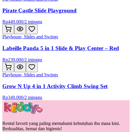
Pirate Castle Slide Playground
Rp
449.000
/
2 minggu
Playhouse, Slides and Swings
Labeille Panda 5 in 1 Slide & Play Center – Red
Rp
239.000
/
2 minggu
Playhouse, Slides and Swings
Grow N Up 4 in 1 Activity Climb Swing Set
Rp
349.000
/
2 minggu
Rental favorit yang paling memahami kebutuhan ibu masa kini.
Berkualitas, hemat dan higienis!