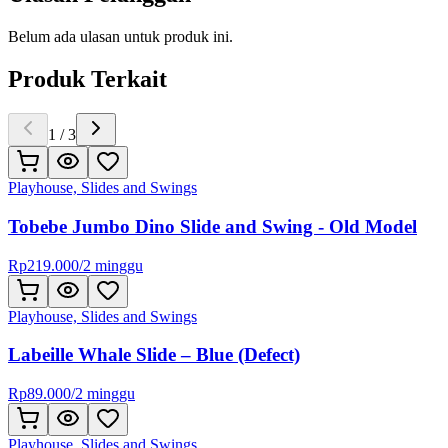
Belum ada ulasan untuk produk ini.
Produk Terkait
1
/
3
Playhouse, Slides and Swings
Tobebe Jumbo Dino Slide and Swing - Old Model
Rp
219.000
/
2 minggu
Playhouse, Slides and Swings
Labeille Whale Slide – Blue (Defect)
Rp
89.000
/
2 minggu
Playhouse, Slides and Swings