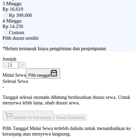
3 Minggu
Rp
16.619
Rp
399.000
4 Minggu
Rp
14.250
Custom
Pilih durasi sendiri
*Belum termasuk biaya pengiriman dan penjemputan
Jumlah
-
+
Mulai Sewa
Pilih tanggal
Selesai Sewa
-
Tanggal selesai otomatis dihitung berdasarkan durasi sewa. Untuk
menyewa lebih lama, ubah durasi sewa.
Tambah ke Keranjang
Sewa Sekarang
Pilih
Tanggal Mulai Sewa
terlebih dahulu untuk menambahkan ke
keranjang atau menyewa langsung.