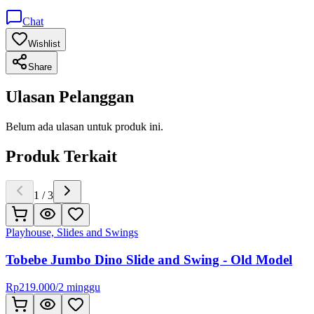
Chat
Wishlist
Share
Ulasan Pelanggan
Belum ada ulasan untuk produk ini.
Produk Terkait
1
/
3
Playhouse, Slides and Swings
Tobebe Jumbo Dino Slide and Swing - Old Model
Rp
219.000
/
2 minggu