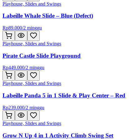
Playhouse, Slides and Swings
Labeille Whale Slide – Blue (Defect)
Rp
89.000
/
2 minggu
Playhouse, Slides and Swings
Pirate Castle Slide Playground
Rp
449.000
/
2 minggu
Playhouse, Slides and Swings
Labeille Panda 5 in 1 Slide & Play Center – Red
Rp
239.000
/
2 minggu
Playhouse, Slides and Swings
Grow N Up 4 in 1 Activity Climb Swing Set