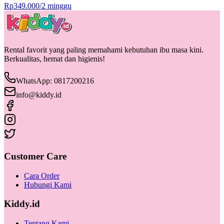
Rp
349.000
/
2 minggu
Rental favorit yang paling memahami kebutuhan ibu masa kini.
Berkualitas, hemat dan higienis!
WhatsApp: 0817200216
info@kiddy.id
Customer Care
Cara Order
Hubungi Kami
Kiddy.id
Tentang Kami