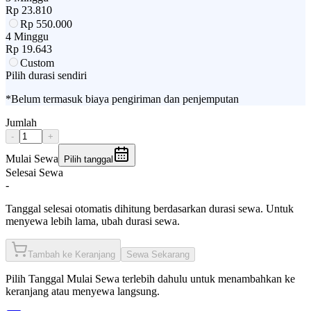
Rp
23.810
Rp
550.000
4 Minggu
Rp
19.643
Custom
Pilih durasi sendiri
*Belum termasuk biaya pengiriman dan penjemputan
Jumlah
-
+
Mulai Sewa
Pilih tanggal
Selesai Sewa
-
Tanggal selesai otomatis dihitung berdasarkan durasi sewa. Untuk
menyewa lebih lama, ubah durasi sewa.
Tambah ke Keranjang
Sewa Sekarang
Pilih
Tanggal Mulai Sewa
terlebih dahulu untuk menambahkan ke
keranjang atau menyewa langsung.