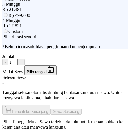
3 Minggu
Rp
21.381
Rp
499.000
4 Minggu
Rp
17.821
Custom
Pilih durasi sendiri
*Belum termasuk biaya pengiriman dan penjemputan
Jumlah
-
+
Mulai Sewa
Pilih tanggal
Selesai Sewa
-
Tanggal selesai otomatis dihitung berdasarkan durasi sewa. Untuk
menyewa lebih lama, ubah durasi sewa.
Tambah ke Keranjang
Sewa Sekarang
Pilih
Tanggal Mulai Sewa
terlebih dahulu untuk menambahkan ke
keranjang atau menyewa langsung.