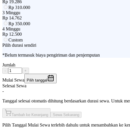
Rp
19.286
Rp
310.000
3 Minggu
Rp
14.762
Rp
350.000
4 Minggu
Rp
12.500
Custom
Pilih durasi sendiri
*Belum termasuk biaya pengiriman dan penjemputan
Jumlah
-
+
Mulai Sewa
Pilih tanggal
Selesai Sewa
-
Tanggal selesai otomatis dihitung berdasarkan durasi sewa. Untuk m
Tambah ke Keranjang
Sewa Sekarang
Pilih
Tanggal Mulai Sewa
terlebih dahulu untuk menambahkan ke ke