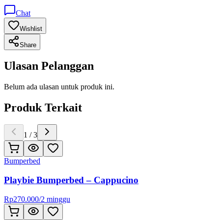
Chat
Wishlist
Share
Ulasan Pelanggan
Belum ada ulasan untuk produk ini.
Produk Terkait
1
/
3
Bumperbed
Playbie Bumperbed – Cappucino
Rp
270.000
/
2 minggu