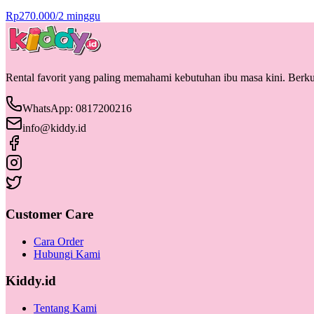
Rp
270.000
/
2 minggu
Rental favorit yang paling memahami kebutuhan ibu masa kini. Berkua
WhatsApp: 0817200216
info@kiddy.id
Customer Care
Cara Order
Hubungi Kami
Kiddy.id
Tentang Kami