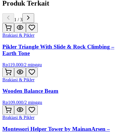
Produk Terkait
1
/
3
Brakiasi & Pikler
Pikler Triangle With Slide & Rock Climbing –
Earth Tone
Rp
119.000
/
2 minggu
Brakiasi & Pikler
Wooden Balance Beam
Rp
109.000
/
2 minggu
Brakiasi & Pikler
Montessori Helper Tower by MainanArsen –