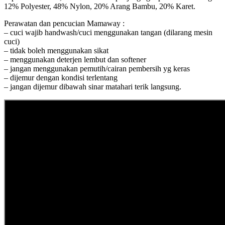
12% Polyester, 48% Nylon, 20% Arang Bambu, 20% Karet.
Perawatan dan pencucian Mamaway :
– cuci wajib handwash/cuci menggunakan tangan (dilarang mesin
cuci)
– tidak boleh menggunakan sikat
– menggunakan deterjen lembut dan softener
– jangan menggunakan pemutih/cairan pembersih yg keras
– dijemur dengan kondisi terlentang
– jangan dijemur dibawah sinar matahari terik langsung.