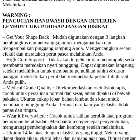
Melahirkan
WARNING :
PENCUCIAN HANDWASH DENGAN DETERJEN
LEMBUT CUKUP DIUSAP JANGAN DISIKAT
– Get Your Shape Back : Mudah digunakan dengan 3 langkah
pembungkus dan penyangga, untuk mengamankan dan
mengembalikan pinggang ramping Anda. Mengencangkan secara
efektif dan meratakan perut pasca melahirkan Anda.
– High Core Support : Tidak akan tergelincir dan menumpuk, serta
membantu meredakan nyeri punggung. Dapat digunakan langsung
setelah melahirkan untuk membantu pemulihan rahim & dasar
panggul, menstabilkan perut dan memperbaiki postur tubuh saat
Anda pulih.
– Medical Grade Quality : Direkomendasikan oleh fisioterapis,
cocok untuk persalinan normal dan sesar, aman dipakai di bawah
pakaian. Ukuran cukup lebar, bahan lembut dan kuat untuk
menopang punggung Anda. Terbuat dari kain yang elastis, tidak
panas dan ringan.
– Wear it Everywhere : Cocok untuk latihan aerobik atau program
penurunan berat badan. Membantu mempercepat penyembuhan,
mengurangi pembengkakan dan kembung setelah melahirkan.
– Ukuran 14 ke atas; dengan elastisitas yang tinggi, Velcro yang
dapat disesuaikan, ekstra lebar dan panjang agar pas. Dibuat dengan