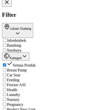
Filter
Lokasi Gudang
Jabodetabek
Bandung
Surabaya
Kategori
Semua Produk
Breast Pump
Car Seat
Feeding
Freezer ASI
Health
Laundry
Nursery
Pregnancy
Product New Unit