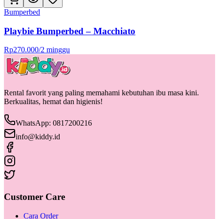
Bumperbed
Playbie Bumperbed – Macchiato
Rp
270.000
/
2 minggu
Rental favorit yang paling memahami kebutuhan ibu masa kini.
Berkualitas, hemat dan higienis!
WhatsApp: 0817200216
info@kiddy.id
Customer Care
Cara Order