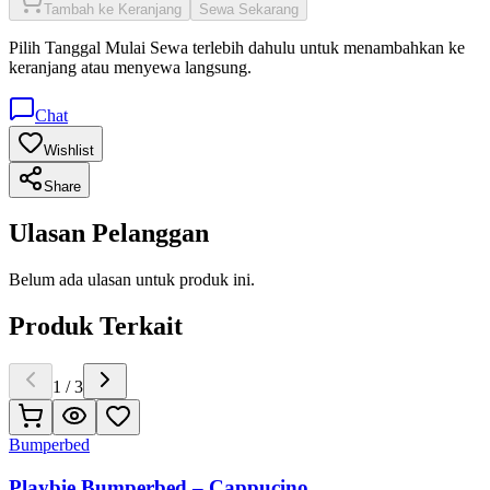
Tambah ke Keranjang
Sewa Sekarang
Pilih
Tanggal Mulai Sewa
terlebih dahulu untuk menambahkan ke
keranjang atau menyewa langsung.
Chat
Wishlist
Share
Ulasan Pelanggan
Belum ada ulasan untuk produk ini.
Produk Terkait
1
/
3
Bumperbed
Playbie Bumperbed – Cappucino