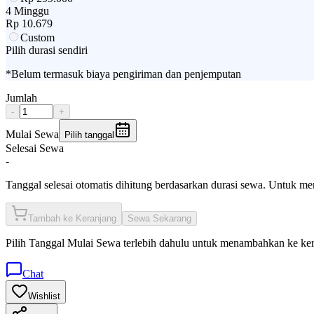
4 Minggu
Rp
10.679
Custom
Pilih durasi sendiri
*Belum termasuk biaya pengiriman dan penjemputan
Jumlah
-
+
Mulai Sewa
Pilih tanggal
Selesai Sewa
-
Tanggal selesai otomatis dihitung berdasarkan durasi sewa. Untuk m
Tambah ke Keranjang
Sewa Sekarang
Pilih
Tanggal Mulai Sewa
terlebih dahulu untuk menambahkan ke ke
Chat
Wishlist