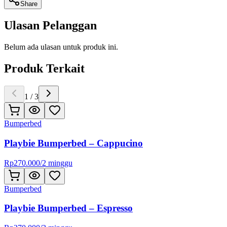
Share
Ulasan Pelanggan
Belum ada ulasan untuk produk ini.
Produk Terkait
1
/
3
Bumperbed
Playbie Bumperbed – Cappucino
Rp
270.000
/
2 minggu
Bumperbed
Playbie Bumperbed – Espresso