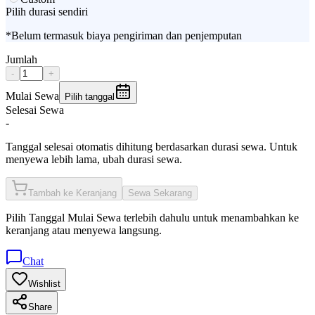
Pilih durasi sendiri
*Belum termasuk biaya pengiriman dan penjemputan
Jumlah
-
+
Mulai Sewa
Pilih tanggal
Selesai Sewa
-
Tanggal selesai otomatis dihitung berdasarkan durasi sewa. Untuk
menyewa lebih lama, ubah durasi sewa.
Tambah ke Keranjang
Sewa Sekarang
Pilih
Tanggal Mulai Sewa
terlebih dahulu untuk menambahkan ke
keranjang atau menyewa langsung.
Chat
Wishlist
Share