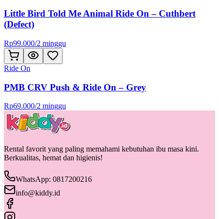
Little Bird Told Me Animal Ride On – Cuthbert
(Defect)
Rp
99.000
/
2 minggu
Ride On
PMB CRV Push & Ride On – Grey
Rp
69.000
/
2 minggu
Rental favorit yang paling memahami kebutuhan ibu masa kini.
Berkualitas, hemat dan higienis!
WhatsApp: 0817200216
info@kiddy.id