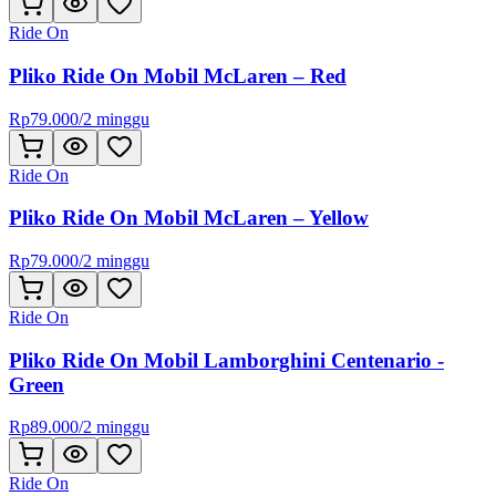
Ride On
Pliko Ride On Mobil McLaren – Red
Rp
79.000
/
2 minggu
Ride On
Pliko Ride On Mobil McLaren – Yellow
Rp
79.000
/
2 minggu
Ride On
Pliko Ride On Mobil Lamborghini Centenario -
Green
Rp
89.000
/
2 minggu
Ride On