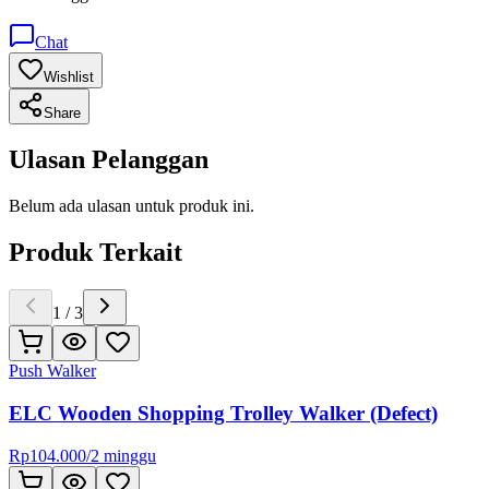
Chat
Wishlist
Share
Ulasan Pelanggan
Belum ada ulasan untuk produk ini.
Produk Terkait
1
/
3
Push Walker
ELC Wooden Shopping Trolley Walker (Defect)
Rp
104.000
/
2 minggu