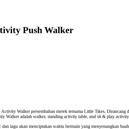
ctivity Push Walker
in1 Activity Walker persembahan merek ternama Little Tikes. Dirancan
vity Walker adalah walker, standing activity table, and sit & play activ
usic dan lagu akan menciptakan waktu bermain yang menyenangkan buah 