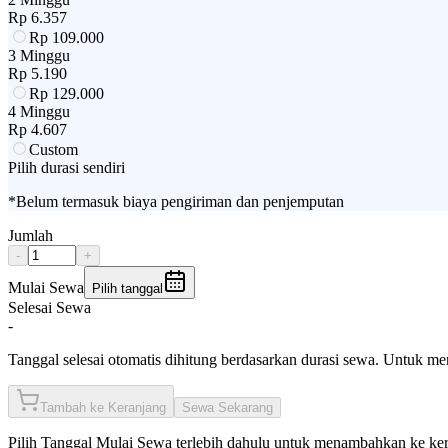
Rp
6.357
Rp
109.000
3 Minggu
Rp
5.190
Rp
129.000
4 Minggu
Rp
4.607
Custom
Pilih durasi sendiri
*Belum termasuk biaya pengiriman dan penjemputan
Jumlah
-
+
Mulai Sewa
Pilih tanggal
Selesai Sewa
-
Tanggal selesai otomatis dihitung berdasarkan durasi sewa. Untuk m
Tambah ke Keranjang
Sewa Sekarang
Pilih
Tanggal Mulai Sewa
terlebih dahulu untuk menambahkan ke ke