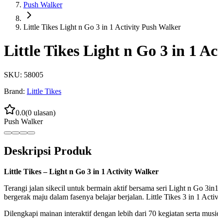
Push Walker
Little Tikes Light n Go 3 in 1 Activity Push Walker
Little Tikes Light n Go 3 in 1 A
SKU:
58005
Brand:
Little Tikes
0.0
(
0
ulasan)
Push Walker
Deskripsi Produk
Little Tikes – Light n Go 3 in 1 Activity Walker
Terangi jalan sikecil untuk bermain aktif bersama seri Light n Go 3
bergerak maju dalam fasenya belajar berjalan. Little Tikes 3 in 1 Acti
Dilengkapi mainan interaktif dengan lebih dari 70 kegiatan serta m