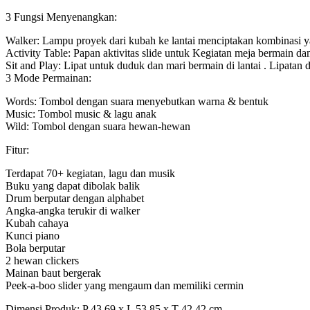
3 Fungsi Menyenangkan:
Walker: Lampu proyek dari kubah ke lantai menciptakan kombinasi ya
Activity Table: Papan aktivitas slide untuk Kegiatan meja bermain d
Sit and Play: Lipat untuk duduk dan mari bermain di lantai . Lipata
3 Mode Permainan:
Words: Tombol dengan suara menyebutkan warna & bentuk
Music: Tombol music & lagu anak
Wild: Tombol dengan suara hewan-hewan
Fitur:
Terdapat 70+ kegiatan, lagu dan musik
Buku yang dapat dibolak balik
Drum berputar dengan alphabet
Angka-angka terukir di walker
Kubah cahaya
Kunci piano
Bola berputar
2 hewan clickers
Mainan baut bergerak
Peek-a-boo slider yang mengaum dan memiliki cermin
Dimensi Produk: P 43.69 x L 53.85 x T 42.42 cm