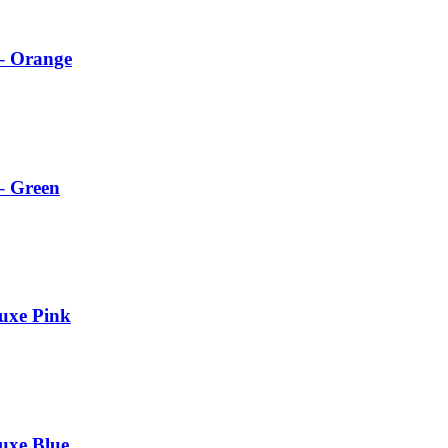
– Orange
– Green
luxe Pink
luxe Blue