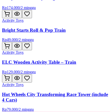
Rp
174.000
/
2 minggu
Activity Toys
Bright Starts Roll & Pop Train
Rp
49.000
/
2 minggu
Activity Toys
ELC Wooden Activity Table – Train
Rp
129.000
/
2 minggu
Activity Toys
Hot Wheels City Transforming Race Tower (include
4 Cars)
Rp
79.000
/
2 minggu