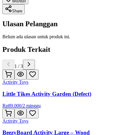
Wishlist
Share
Ulasan Pelanggan
Belum ada ulasan untuk produk ini.
Produk Terkait
1
/
3
Activity Toys
Little Tikes Activity Garden (Defect)
Rp
89.000
/
2 minggu
Activity Toys
BeezyBoard Activity Large – Wood