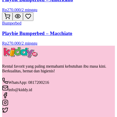
Rp
270.000
/
2 minggu
Bumperbed
Playbie Bumperbed – Macchiato
Rp
270.000
/
2 minggu
Rental favorit yang paling memahami kebutuhan ibu masa kini.
Berkualitas, hemat dan higienis!
WhatsApp: 0817200216
info@kiddy.id