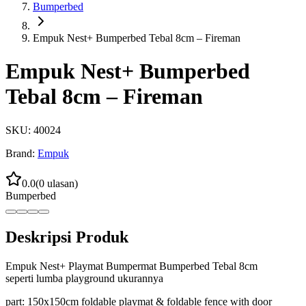
Bumperbed
Empuk Nest+ Bumperbed Tebal 8cm – Fireman
Empuk Nest+ Bumperbed
Tebal 8cm – Fireman
SKU:
40024
Brand:
Empuk
0.0
(
0
ulasan)
Bumperbed
Deskripsi Produk
Empuk Nest+ Playmat Bumpermat Bumperbed Tebal 8cm
seperti lumba playground ukurannya
part: 150x150cm foldable playmat & foldable fence with door