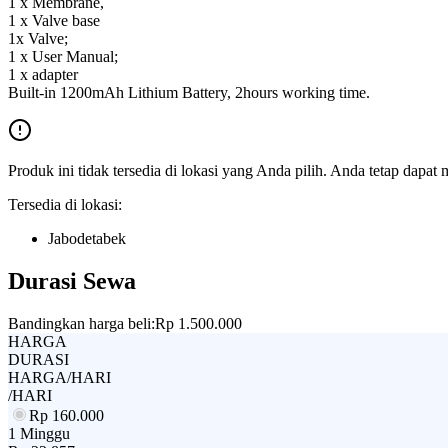
1 x Membrane,
1 x Valve base
1x Valve;
1 x User Manual;
1 x adapter
Built-in 1200mAh Lithium Battery, 2hours working time.
Produk ini tidak tersedia di lokasi yang Anda pilih. Anda tetap dapat 
Tersedia di lokasi:
Jabodetabek
Durasi Sewa
Bandingkan harga beli:
Rp 1.500.000
HARGA
DURASI
HARGA/HARI
/HARI
Rp
160.000
1 Minggu