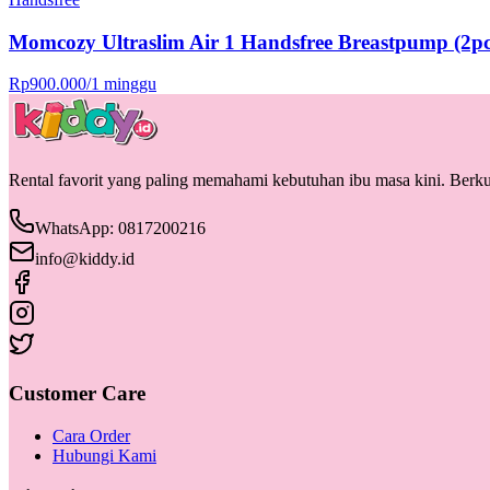
Momcozy Ultraslim Air 1 Handsfree Breastpump (2pc
Rp
900.000
/
1 minggu
Rental favorit yang paling memahami kebutuhan ibu masa kini. Berkua
WhatsApp: 0817200216
info@kiddy.id
Customer Care
Cara Order
Hubungi Kami