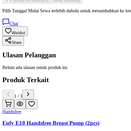
Tambah ke Keranjang
Sewa Sekarang
Pilih
Tanggal Mulai Sewa
terlebih dahulu untuk menambahkan ke ke
Chat
Wishlist
Share
Ulasan Pelanggan
Belum ada ulasan untuk produk ini.
Produk Terkait
1
/
3
Handsfree
Eufy E10 Handsfree Breast Pump (2pcs)