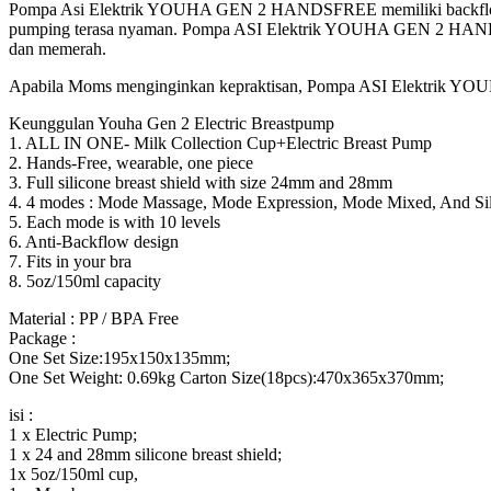
Pompa Asi Elektrik YOUHA GEN 2 HANDSFREE memiliki backflow preve
pumping terasa nyaman. Pompa ASI Elektrik YOUHA GEN 2 HANDSFR
dan memerah.
Apabila Moms menginginkan kepraktisan, Pompa ASI Elektrik 
Keunggulan Youha Gen 2 Electric Breastpump
1. ALL IN ONE- Milk Collection Cup+Electric Breast Pump
2. Hands-Free, wearable, one piece
3. Full silicone breast shield with size 24mm and 28mm
4. 4 modes : Mode Massage, Mode Expression, Mode Mixed, And Si
5. Each mode is with 10 levels
6. Anti-Backflow design
7. Fits in your bra
8. 5oz/150ml capacity
Material : PP / BPA Free
Package :
One Set Size:195x150x135mm;
One Set Weight: 0.69kg Carton Size(18pcs):470x365x370mm;
isi :
1 x Electric Pump;
1 x 24 and 28mm silicone breast shield;
1x 5oz/150ml cup,