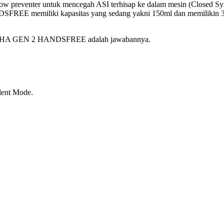
nter untuk mencegah ASI terhisap ke dalam mesin (Closed System) d
EE memiliki kapasitas yang sedang yakni 150ml dan memilikin 3 j
YOUHA GEN 2 HANDSFREE adalah jawabannya.
lent Mode.