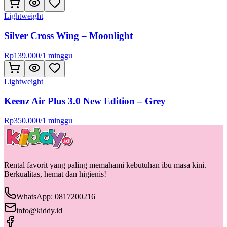
Lightweight
Silver Cross Wing – Moonlight
Rp
139.000
/
1 minggu
Lightweight
Keenz Air Plus 3.0 New Edition – Grey
Rp
350.000
/
1 minggu
Rental favorit yang paling memahami kebutuhan ibu masa kini.
Berkualitas, hemat dan higienis!
WhatsApp: 0817200216
info@kiddy.id