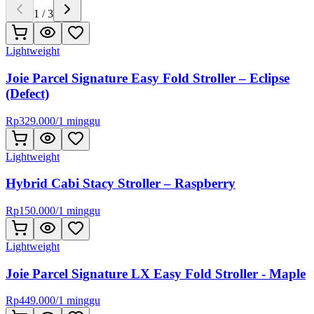
1
/
3
Lightweight
Joie Parcel Signature Easy Fold Stroller – Eclipse
(Defect)
Rp
329.000
/
1 minggu
Lightweight
Hybrid Cabi Stacy Stroller – Raspberry
Rp
150.000
/
1 minggu
Lightweight
Joie Parcel Signature LX Easy Fold Stroller - Maple
Rp
449.000
/
1 minggu