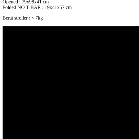
Opened : 79x98x41 cm
Folded NO T-BAR : 19x41x57 cm
Berat stroller : < 7kg