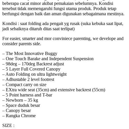
beberapa cacat minor akibat pemakaian sebelumnya. Kondisi
tersebut tidak memengaruhi fungsi utama produk. Produk tetap
berfungsi dengan baik dan aman digunakan sebagaimana mestinya.
Kondisi : saat folding ada pengait yg rusak (suka kebuka saat lipat,
jadi sebaiknya ditaruh ditas saat terlipat)
For easier, smarter and mor conviniece parenting, we develope and
consider parents side.
– The Most Innovative Buggy
– One Touch Barake and Independent Suspension
– 98deg – 170deg Backrest adjust
– 5 Layer Full Covered Canopy
– Auto Folding on ultra lightweight
– Adhustable 2 level footrest
– Compact carry on size
– EXtra wide seat (35cm) and extensive backrest (55cm)
– 5 Point harness and T-bar
– Newborn – 35 kg
– Space duduk besar
– Canopy besar
– Rangka Chrome
SIZE :