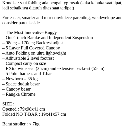
Kondisi : saat folding ada pengait yg rusak (suka kebuka saat lipat,
jadi sebaiknya ditaruh ditas saat terlipat)
For easier, smarter and mor conviniece parenting, we develope and
consider parents side.
– The Most Innovative Buggy
– One Touch Barake and Independent Suspension
– 98deg – 170deg Backrest adjust
– 5 Layer Full Covered Canopy
– Auto Folding on ultra lightweight
– Adhustable 2 level footrest
– Compact carry on size
– EXtra wide seat (35cm) and extensive backrest (55cm)
– 5 Point harness and T-bar
– Newborn – 35 kg
– Space duduk besar
– Canopy besar
– Rangka Chrome
SIZE :
Opened : 79x98x41 cm
Folded NO T-BAR : 19x41x57 cm
Berat stroller : < 7kg