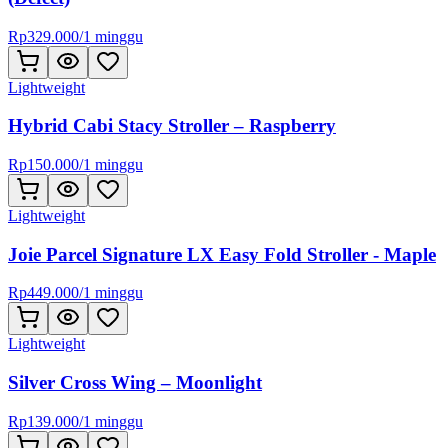
Rp
329.000
/
1 minggu
Lightweight
Hybrid Cabi Stacy Stroller – Raspberry
Rp
150.000
/
1 minggu
Lightweight
Joie Parcel Signature LX Easy Fold Stroller - Maple
Rp
449.000
/
1 minggu
Lightweight
Silver Cross Wing – Moonlight
Rp
139.000
/
1 minggu