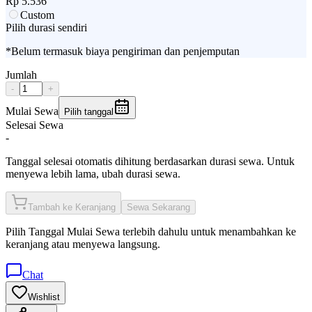
Rp
5.536
Custom
Pilih durasi sendiri
*Belum termasuk biaya pengiriman dan penjemputan
Jumlah
-
+
Mulai Sewa
Pilih tanggal
Selesai Sewa
-
Tanggal selesai otomatis dihitung berdasarkan durasi sewa. Untuk
menyewa lebih lama, ubah durasi sewa.
Tambah ke Keranjang
Sewa Sekarang
Pilih
Tanggal Mulai Sewa
terlebih dahulu untuk menambahkan ke
keranjang atau menyewa langsung.
Chat
Wishlist