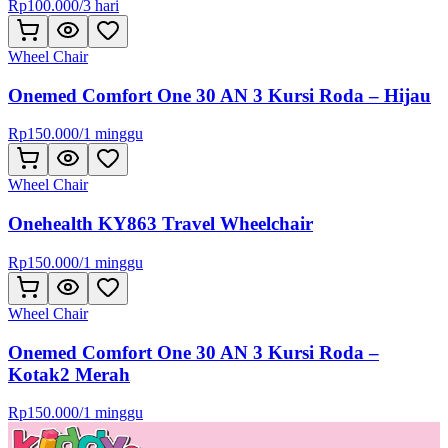
Rp
100.000
/
3 hari
Wheel Chair
Onemed Comfort One 30 AN 3 Kursi Roda – Hijau
Rp
150.000
/
1 minggu
Wheel Chair
Onehealth KY863 Travel Wheelchair
Rp
150.000
/
1 minggu
Wheel Chair
Onemed Comfort One 30 AN 3 Kursi Roda –
Kotak2 Merah
Rp
150.000
/
1 minggu