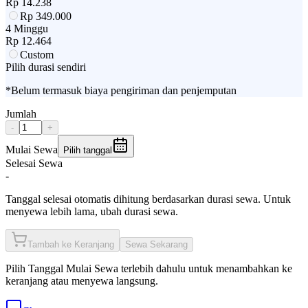
Rp
14.238
Rp
349.000
4 Minggu
Rp
12.464
Custom
Pilih durasi sendiri
*Belum termasuk biaya pengiriman dan penjemputan
Jumlah
-
+
Mulai Sewa
Pilih tanggal
Selesai Sewa
-
Tanggal selesai otomatis dihitung berdasarkan durasi sewa. Untuk
menyewa lebih lama, ubah durasi sewa.
Tambah ke Keranjang
Sewa Sekarang
Pilih
Tanggal Mulai Sewa
terlebih dahulu untuk menambahkan ke
keranjang atau menyewa langsung.