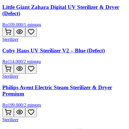
Little Giant Zahara Digital UV Sterilizer & Dryer
(Defect)
Rp
109.000
/
1 minggu
Sterilizer
Coby Haus UV Sterilizer V2 – Blue (Defect)
Rp
114.000
/
2 minggu
Sterilizer
Philips Avent Electric Steam Sterilizer & Dryer
Premium
Rp
199.000
/
2 minggu
Sterilizer