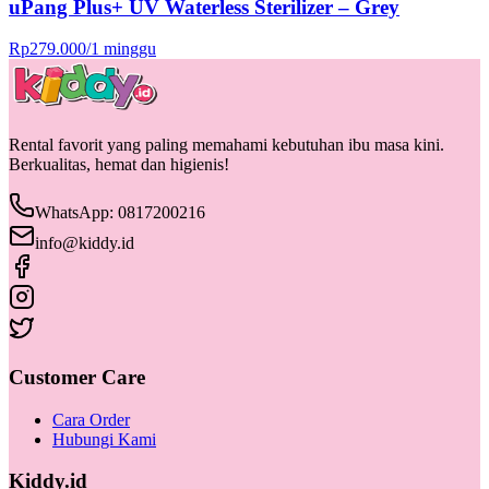
uPang Plus+ UV Waterless Sterilizer – Grey
Rp
279.000
/
1 minggu
Rental favorit yang paling memahami kebutuhan ibu masa kini.
Berkualitas, hemat dan higienis!
WhatsApp: 0817200216
info@kiddy.id
Customer Care
Cara Order
Hubungi Kami
Kiddy.id