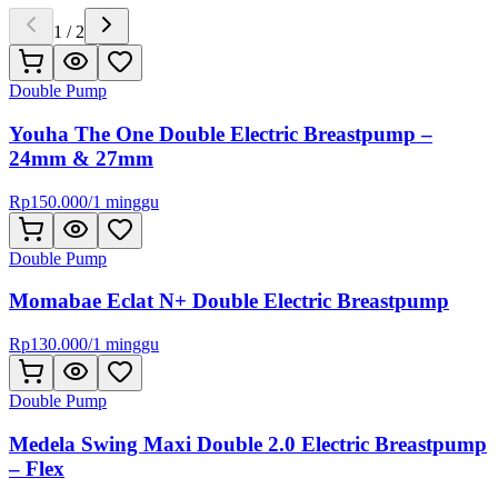
1
/
2
Double Pump
Youha The One Double Electric Breastpump –
24mm & 27mm
Rp
150.000
/
1 minggu
Double Pump
Momabae Eclat N+ Double Electric Breastpump
Rp
130.000
/
1 minggu
Double Pump
Medela Swing Maxi Double 2.0 Electric Breastpump
– Flex