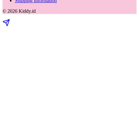
Shipping Information
©
2026
Kiddy.id