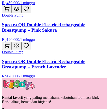
Rp
450.000
/
1 minggu
Double Pump
Spectra QR Double Electric Rechargeable
Breastpump – Pink Sakura
Rp
120.000
/
1 minggu
Double Pump
Spectra QR Double Electric Rechargeable
Breastpump – French Lavender
Rp
120.000
/
1 minggu
Rental favorit yang paling memahami kebutuhan ibu masa kini.
Berkualitas, hemat dan higienis!