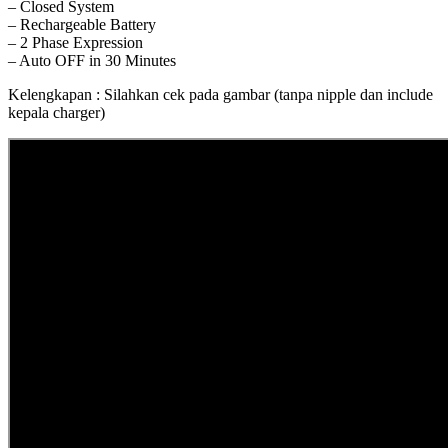
– Closed System
– Rechargeable Battery
– 2 Phase Expression
– Auto OFF in 30 Minutes
Kelengkapan : Silahkan cek pada gambar (tanpa nipple dan include
kepala charger)