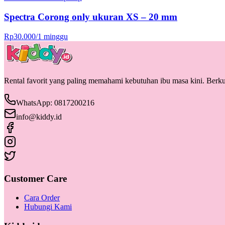
Spectra Corong only ukuran XS – 20 mm
Rp
30.000
/
1 minggu
Rental favorit yang paling memahami kebutuhan ibu masa kini. Berkua
WhatsApp: 0817200216
info@kiddy.id
Customer Care
Cara Order
Hubungi Kami