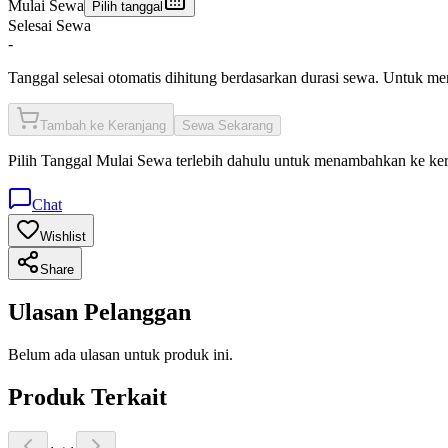
Mulai Sewa
Pilih tanggal
Selesai Sewa
-
Tanggal selesai otomatis dihitung berdasarkan durasi sewa. Untuk m
Tambah ke Keranjang
Sewa Sekarang
Pilih
Tanggal Mulai Sewa
terlebih dahulu untuk menambahkan ke ke
Chat
Wishlist
Share
Ulasan Pelanggan
Belum ada ulasan untuk produk ini.
Produk Terkait