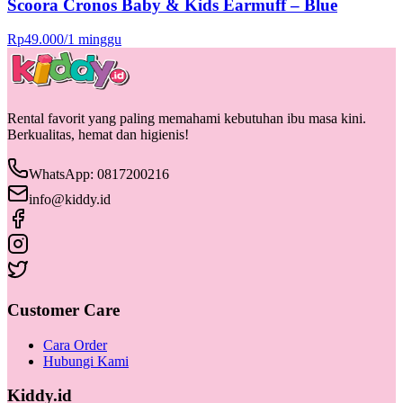
Scoora Cronos Baby & Kids Earmuff – Blue
Rp
49.000
/
1 minggu
Rental favorit yang paling memahami kebutuhan ibu masa kini.
Berkualitas, hemat dan higienis!
WhatsApp: 0817200216
info@kiddy.id
Customer Care
Cara Order
Hubungi Kami
Kiddy.id