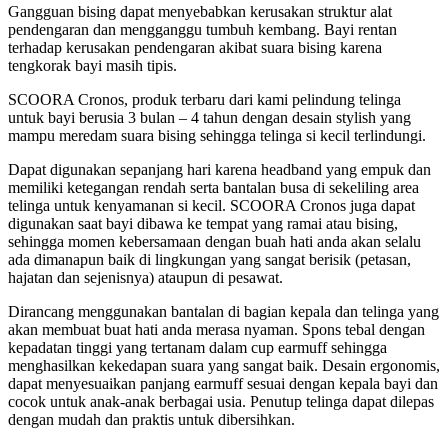
Gangguan bising dapat menyebabkan kerusakan struktur alat
pendengaran dan mengganggu tumbuh kembang. Bayi rentan
terhadap kerusakan pendengaran akibat suara bising karena
tengkorak bayi masih tipis.
SCOORA Cronos, produk terbaru dari kami pelindung telinga
untuk bayi berusia 3 bulan – 4 tahun dengan desain stylish yang
mampu meredam suara bising sehingga telinga si kecil terlindungi.
Dapat digunakan sepanjang hari karena headband yang empuk dan
memiliki ketegangan rendah serta bantalan busa di sekeliling area
telinga untuk kenyamanan si kecil. SCOORA Cronos juga dapat
digunakan saat bayi dibawa ke tempat yang ramai atau bising,
sehingga momen kebersamaan dengan buah hati anda akan selalu
ada dimanapun baik di lingkungan yang sangat berisik (petasan,
hajatan dan sejenisnya) ataupun di pesawat.
Dirancang menggunakan bantalan di bagian kepala dan telinga yang
akan membuat buat hati anda merasa nyaman. Spons tebal dengan
kepadatan tinggi yang tertanam dalam cup earmuff sehingga
menghasilkan kekedapan suara yang sangat baik. Desain ergonomis,
dapat menyesuaikan panjang earmuff sesuai dengan kepala bayi dan
cocok untuk anak-anak berbagai usia. Penutup telinga dapat dilepas
dengan mudah dan praktis untuk dibersihkan.