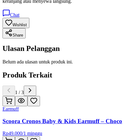
keranjang atau menyewa langsung.
Chat
Wishlist
Share
Ulasan Pelanggan
Belum ada ulasan untuk produk ini.
Produk Terkait
1
/
3
Earmuff
Scoora Cronos Baby & Kids Earmuff – Choco
Rp
49.000
/
1 minggu