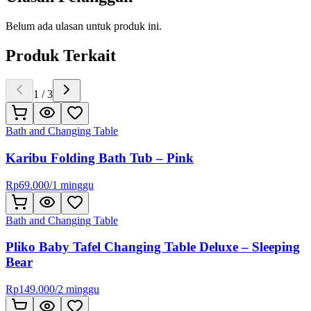
Belum ada ulasan untuk produk ini.
Produk Terkait
1
/
3
Bath and Changing Table
Karibu Folding Bath Tub – Pink
Rp
69.000
/
1 minggu
Bath and Changing Table
Pliko Baby Tafel Changing Table Deluxe – Sleeping
Bear
Rp
149.000
/
2 minggu