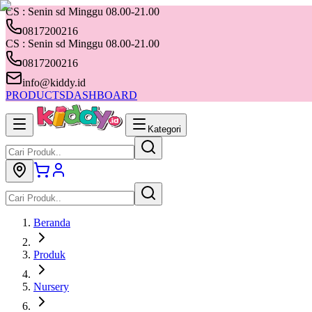
CS : Senin sd Minggu 08.00-21.00
0817200216
CS : Senin sd Minggu 08.00-21.00
0817200216
info@kiddy.id
PRODUCTS
DASHBOARD
Kategori
Beranda
Produk
Nursery