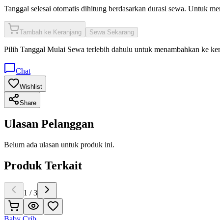
Tanggal selesai otomatis dihitung berdasarkan durasi sewa. Untuk m
Tambah ke Keranjang
Sewa Sekarang
Pilih
Tanggal Mulai Sewa
terlebih dahulu untuk menambahkan ke ke
Chat
Wishlist
Share
Ulasan Pelanggan
Belum ada ulasan untuk produk ini.
Produk Terkait
1
/
3
Baby Crib