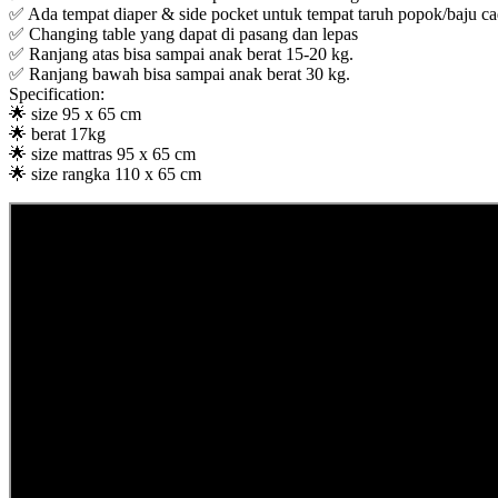
✅ Ada tempat diaper & side pocket untuk tempat taruh popok/baju ca
✅ Changing table yang dapat di pasang dan lepas
✅ Ranjang atas bisa sampai anak berat 15-20 kg.
✅ Ranjang bawah bisa sampai anak berat 30 kg.
Specification:
🌟 size 95 x 65 cm
🌟 berat 17kg
🌟 size mattras 95 x 65 cm
🌟 size rangka 110 x 65 cm