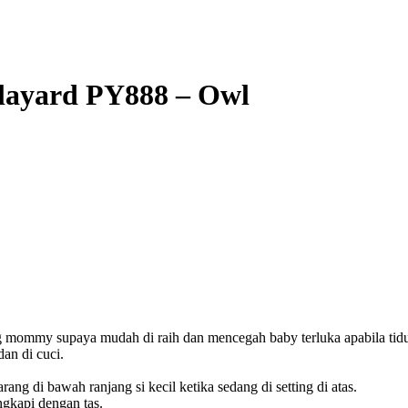
Playard PY888 – Owl
g mommy supaya mudah di raih dan mencegah baby terluka apabila tidu
an di cuci.
ng di bawah ranjang si kecil ketika sedang di setting di atas.
ngkapi dengan tas.