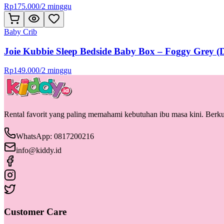
Rp
175.000
/
2 minggu
Baby Crib
Joie Kubbie Sleep Bedside Baby Box – Foggy Grey (D
Rp
149.000
/
2 minggu
Rental favorit yang paling memahami kebutuhan ibu masa kini. Berkua
WhatsApp: 0817200216
info@kiddy.id
Customer Care