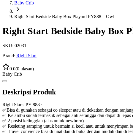
Baby Crib
Right Start Bedside Baby Box Playard PY888 – Owl
Right Start Bedside Baby Box 
SKU:
02031
Brand:
Right Start
0.0
(
0
ulasan)
Baby Crib
Deskripsi Produk
Right Starts PY 888 :
✅Bisa di gunakan sebagai co sleeper atau di dekatkan dengan ranjan
✅ Kelambu sudah termasuk sebagai anti serangga dan dapat di lepas d
✅ 2 posisi ketinggian (atas untuk newborn).
✅ Resleting samping untuk bermain si kecil atau untuk menyimpan bara
✅ Travel convience bisa di lipat dan di buka dengan mudah dan di le