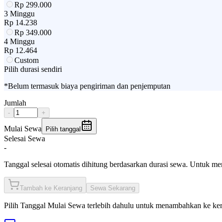
Rp
299.000
3 Minggu
Rp
14.238
Rp
349.000
4 Minggu
Rp
12.464
Custom
Pilih durasi sendiri
*Belum termasuk biaya pengiriman dan penjemputan
Jumlah
-
+
Mulai Sewa
Pilih tanggal
Selesai Sewa
-
Tanggal selesai otomatis dihitung berdasarkan durasi sewa. Untuk m
Tambah ke Keranjang
Sewa Sekarang
Pilih
Tanggal Mulai Sewa
terlebih dahulu untuk menambahkan ke ke