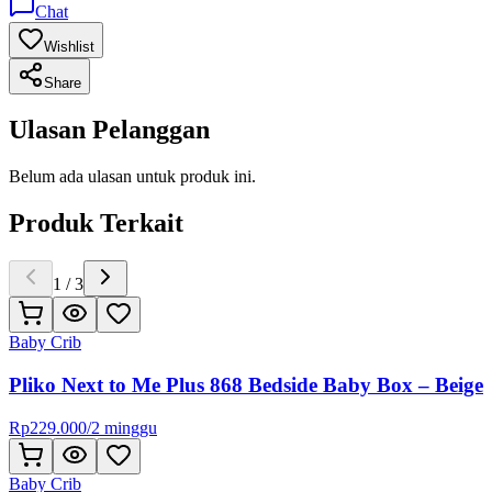
Chat
Wishlist
Share
Ulasan Pelanggan
Belum ada ulasan untuk produk ini.
Produk Terkait
1
/
3
Baby Crib
Pliko Next to Me Plus 868 Bedside Baby Box – Beige
Rp
229.000
/
2 minggu
Baby Crib