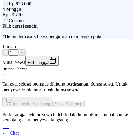
Rp
833.000
4 Minggu
Rp
29.750
Custom
Pilih durasi sendiri
*Belum termasuk biaya pengiriman dan penjemputan
Jumlah
-
+
Mulai Sewa
Pilih tanggal
Selesai Sewa
-
Tanggal selesai otomatis dihitung berdasarkan durasi sewa. Untuk
menyewa lebih lama, ubah durasi sewa.
Tambah ke Keranjang
Sewa Sekarang
Pilih
Tanggal Mulai Sewa
terlebih dahulu untuk menambahkan ke
keranjang atau menyewa langsung.
Chat