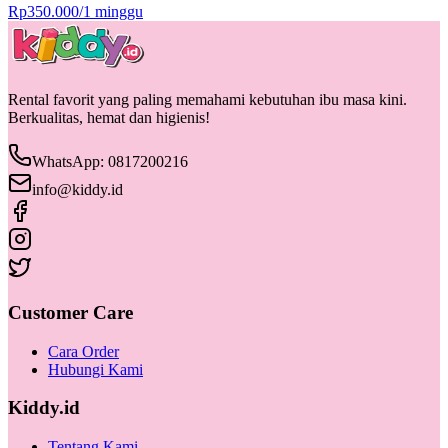
Rp
350.000
/
1 minggu
Rental favorit yang paling memahami kebutuhan ibu masa kini.
Berkualitas, hemat dan higienis!
WhatsApp: 0817200216
info@kiddy.id
Customer Care
Cara Order
Hubungi Kami
Kiddy.id
Tentang Kami