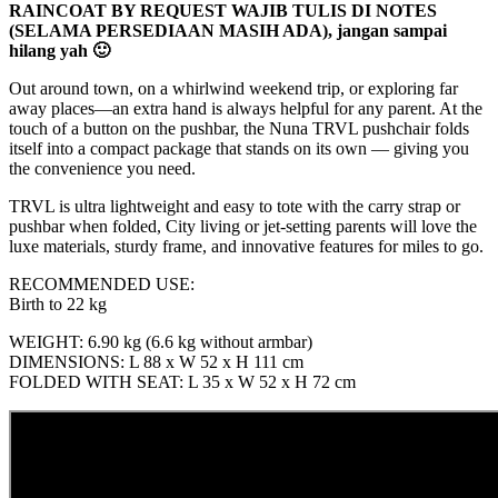
RAINCOAT BY REQUEST WAJIB TULIS DI NOTES
(SELAMA PERSEDIAAN MASIH ADA), jangan sampai
hilang yah 🙂
Out around town, on a whirlwind weekend trip, or exploring far
away places—an extra hand is always helpful for any parent. At the
touch of a button on the pushbar, the Nuna TRVL pushchair folds
itself into a compact package that stands on its own — giving you
the convenience you need.
TRVL is ultra lightweight and easy to tote with the carry strap or
pushbar when folded, City living or jet-setting parents will love the
luxe materials, sturdy frame, and innovative features for miles to go.
RECOMMENDED USE:
Birth to 22 kg
WEIGHT: 6.90 kg (6.6 kg without armbar)
DIMENSIONS: L 88 x W 52 x H 111 cm
FOLDED WITH SEAT: L 35 x W 52 x H 72 cm