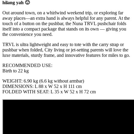
hilang yah 🙂
Out around town, on a whirlwind weekend trip, or exploring far
away places—an extra hand is always helpful for any parent. At the
touch of a button on the pushbar, the Nuna TRVL pushchair folds
itself into a compact package that stands on its own — giving you
the convenience you need.
TRVL is ultra lightweight and easy to tote with the carry strap or
pushbar when folded, City living or jet-setting parents will love the
luxe materials, sturdy frame, and innovative features for miles to go.
RECOMMENDED USE:
Birth to 22 kg
WEIGHT: 6.90 kg (6.6 kg without armbar)
DIMENSIONS: L 88 x W 52 x H 111 cm
FOLDED WITH SEAT: L 35 x W 52 x H 72 cm