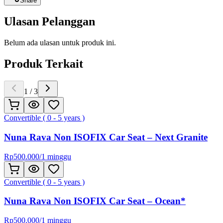
Share
Ulasan Pelanggan
Belum ada ulasan untuk produk ini.
Produk Terkait
1
/
3
Convertible ( 0 - 5 years )
Nuna Rava Non ISOFIX Car Seat – Next Granite
Rp
500.000
/
1 minggu
Convertible ( 0 - 5 years )
Nuna Rava Non ISOFIX Car Seat – Ocean*
Rp
500.000
/
1 minggu