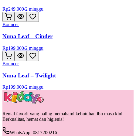
Rp
249.000
/
2 minggu
Bouncer
Nuna Leaf – Cinder
Rp
199.000
/
2 minggu
Bouncer
Nuna Leaf – Twilight
Rp
199.000
/
2 minggu
Rental favorit yang paling memahami kebutuhan ibu masa kini.
Berkualitas, hemat dan higienis!
WhatsApp: 0817200216