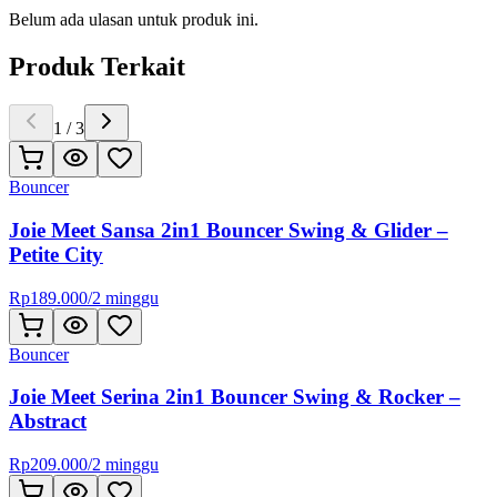
Belum ada ulasan untuk produk ini.
Produk Terkait
1
/
3
Bouncer
Joie Meet Sansa 2in1 Bouncer Swing & Glider –
Petite City
Rp
189.000
/
2 minggu
Bouncer
Joie Meet Serina 2in1 Bouncer Swing & Rocker –
Abstract
Rp
209.000
/
2 minggu