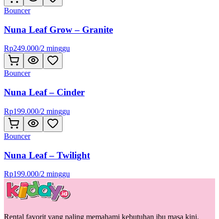
Bouncer
Nuna Leaf Grow – Granite
Rp
249.000
/
2 minggu
Bouncer
Nuna Leaf – Cinder
Rp
199.000
/
2 minggu
Bouncer
Nuna Leaf – Twilight
Rp
199.000
/
2 minggu
Rental favorit yang paling memahami kebutuhan ibu masa kini.