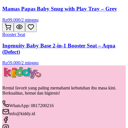
Mamas Papas Baby Snug with Play Tray – Grey
Rp
99.000
/
2 minggu
Booster Seat
Ingenuity Baby Base 2-in-1 Booster Seat – Aqua
(Defect)
Rp
59.000
/
2 minggu
Rental favorit yang paling memahami kebutuhan ibu masa kini.
Berkualitas, hemat dan higienis!
WhatsApp: 0817200216
info@kiddy.id