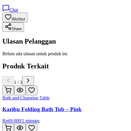
Chat
Wishlist
Share
Ulasan Pelanggan
Belum ada ulasan untuk produk ini.
Produk Terkait
1
/
3
Bath and Changing Table
Karibu Folding Bath Tub – Pink
Rp
69.000
/
1 minggu