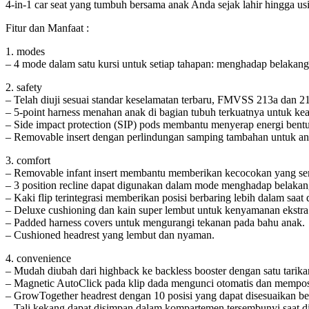
4-in-1 car seat yang tumbuh bersama anak Anda sejak lahir hingga u
Fitur dan Manfaat :
1. modes
– 4 mode dalam satu kursi untuk setiap tahapan: menghadap belakang
2. safety
– Telah diuji sesuai standar keselamatan terbaru, FMVSS 213a dan 2
– 5-point harness menahan anak di bagian tubuh terkuatnya untuk ke
– Side impact protection (SIP) pods membantu menyerap energi ben
– Removable insert dengan perlindungan samping tambahan untuk an
3. comfort
– Removable infant insert membantu memberikan kecocokan yang se
– 3 position recline dapat digunakan dalam mode menghadap belak
– Kaki flip terintegrasi memberikan posisi berbaring lebih dalam sa
– Deluxe cushioning dan kain super lembut untuk kenyamanan ekstra
– Padded harness covers untuk mengurangi tekanan pada bahu anak.
– Cushioned headrest yang lembut dan nyaman.
4. convenience
– Mudah diubah dari highback ke backless booster dengan satu tarika
– Magnetic AutoClick pada klip dada mengunci otomatis dan mempos
– GrowTogether headrest dengan 10 posisi yang dapat disesuaikan 
– Tali kekang dapat disimpan dalam kompartemen tersembunyi saat 