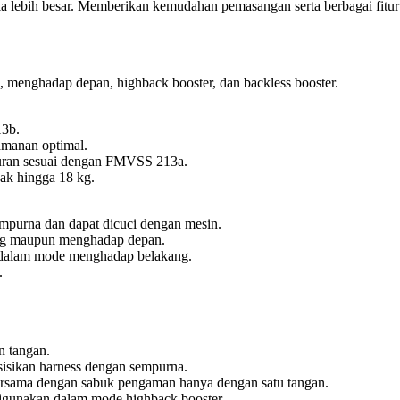
sia lebih besar. Memberikan kemudahan pemasangan serta berbagai fitu
, menghadap depan, highback booster, dan backless booster.
13b.
amanan optimal.
turan sesuai dengan FMVSS 213a.
ak hingga 18 kg.
mpurna dan dapat dicuci dengan mesin.
ang maupun menghadap depan.
at dalam mode menghadap belakang.
.
n tangan.
isikan harness dengan sempurna.
bersama dengan sabuk pengaman hanya dengan satu tangan.
digunakan dalam mode highback booster.