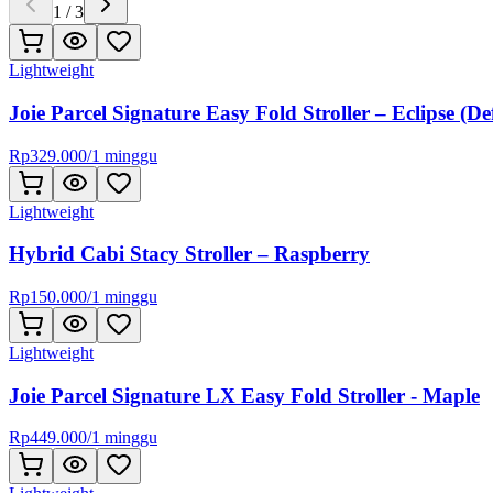
1
/
3
Lightweight
Joie Parcel Signature Easy Fold Stroller – Eclipse (Def
Rp
329.000
/
1 minggu
Lightweight
Hybrid Cabi Stacy Stroller – Raspberry
Rp
150.000
/
1 minggu
Lightweight
Joie Parcel Signature LX Easy Fold Stroller - Maple
Rp
449.000
/
1 minggu