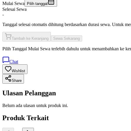
Mulai Sewa
Pilih tanggal
Selesai Sewa
-
Tanggal selesai otomatis dihitung berdasarkan durasi sewa. Untuk m
Tambah ke Keranjang
Sewa Sekarang
Pilih
Tanggal Mulai Sewa
terlebih dahulu untuk menambahkan ke ke
Chat
Wishlist
Share
Ulasan Pelanggan
Belum ada ulasan untuk produk ini.
Produk Terkait