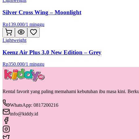
Lightweight
Silver Cross Wing – Moonlight
Rp
139.000
/
1 minggu
Lightweight
Keenz Air Plus 3.0 New Edition – Grey
Rp
350.000
/
1 minggu
Rental favorit yang paling memahami kebutuhan ibu masa kini. Berkua
WhatsApp: 0817200216
info@kiddy.id