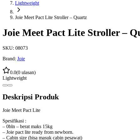
Lightweight
Joie Meet Pact Lite Stroller – Quartz
Joie Meet Pact Lite Stroller – Q
SKU:
08073
Brand:
Joie
0.0
(
0
ulasan)
Lightweight
Deskripsi Produk
Joie Meet Pact Lite
Spesifikasi :
– 0bln – berat maks 15kg
– Joie pact lite ready from newborn.
– Cabin size (bisa masuk cabin pesawat)