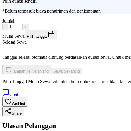
Pilih durasi sendiri
*Belum termasuk biaya pengiriman dan penjemputan
Jumlah
-
+
Mulai Sewa
Pilih tanggal
Selesai Sewa
-
Tanggal selesai otomatis dihitung berdasarkan durasi sewa. Untuk m
Tambah ke Keranjang
Sewa Sekarang
Pilih
Tanggal Mulai Sewa
terlebih dahulu untuk menambahkan ke ke
Chat
Wishlist
Share
Ulasan Pelanggan