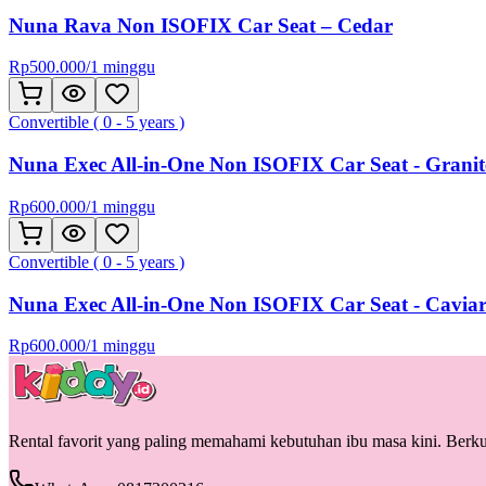
Nuna Rava Non ISOFIX Car Seat – Cedar
Rp
500.000
/
1 minggu
Convertible ( 0 - 5 years )
Nuna Exec All-in-One Non ISOFIX Car Seat - Granit
Rp
600.000
/
1 minggu
Convertible ( 0 - 5 years )
Nuna Exec All-in-One Non ISOFIX Car Seat - Cavia
Rp
600.000
/
1 minggu
Rental favorit yang paling memahami kebutuhan ibu masa kini. Berkua