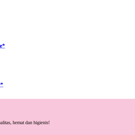
e*
r*
litas, hemat dan higienis!