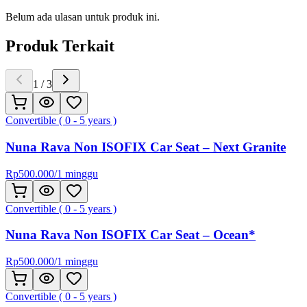
Belum ada ulasan untuk produk ini.
Produk Terkait
1
/
3
Convertible ( 0 - 5 years )
Nuna Rava Non ISOFIX Car Seat – Next Granite
Rp
500.000
/
1 minggu
Convertible ( 0 - 5 years )
Nuna Rava Non ISOFIX Car Seat – Ocean*
Rp
500.000
/
1 minggu
Convertible ( 0 - 5 years )