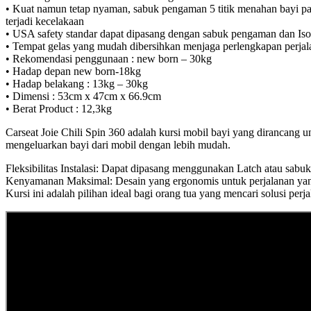
• Kuat namun tetap nyaman, sabuk pengaman 5 titik menahan bayi pad
terjadi kecelakaan
• USA safety standar dapat dipasang dengan sabuk pengaman dan Iso
• Tempat gelas yang mudah dibersihkan menjaga perlengkapan perjala
• Rekomendasi penggunaan : new born – 30kg
• Hadap depan new born-18kg
• Hadap belakang : 13kg – 30kg
• Dimensi : 53cm x 47cm x 66.9cm
• Berat Product : 12,3kg
Carseat Joie Chili Spin 360 adalah kursi mobil bayi yang diranca
mengeluarkan bayi dari mobil dengan lebih mudah.
Fleksibilitas Instalasi: Dapat dipasang menggunakan Latch atau sabu
Kenyamanan Maksimal: Desain yang ergonomis untuk perjalanan yan
Kursi ini adalah pilihan ideal bagi orang tua yang mencari solusi perj