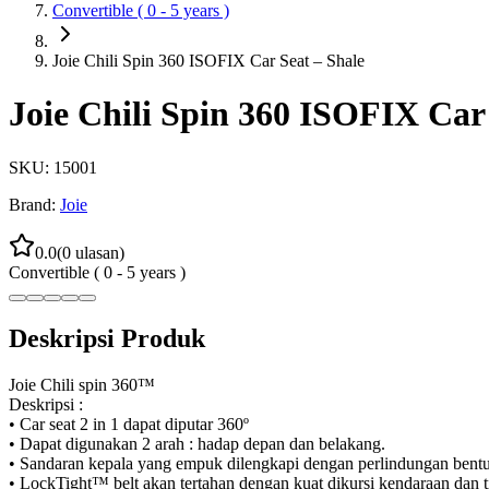
Convertible ( 0 - 5 years )
Joie Chili Spin 360 ISOFIX Car Seat – Shale
Joie Chili Spin 360 ISOFIX Car 
SKU:
15001
Brand:
Joie
0.0
(
0
ulasan)
Convertible ( 0 - 5 years )
Deskripsi Produk
Joie Chili spin 360™
Deskripsi :
• Car seat 2 in 1 dapat diputar 360º
• Dapat digunakan 2 arah : hadap depan dan belakang.
• Sandaran kepala yang empuk dilengkapi dengan perlindungan bentura
• LockTight™ belt akan tertahan dengan kuat dikursi kendaraan dan 