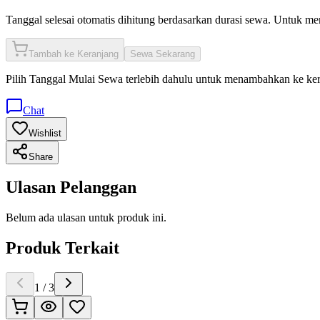
Tanggal selesai otomatis dihitung berdasarkan durasi sewa. Untuk m
Tambah ke Keranjang
Sewa Sekarang
Pilih
Tanggal Mulai Sewa
terlebih dahulu untuk menambahkan ke ke
Chat
Wishlist
Share
Ulasan Pelanggan
Belum ada ulasan untuk produk ini.
Produk Terkait
1
/
3