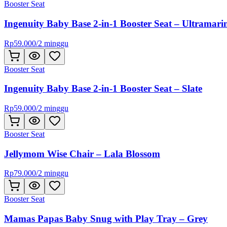
Booster Seat
Ingenuity Baby Base 2-in-1 Booster Seat – Ultramari
Rp
59.000
/
2 minggu
Booster Seat
Ingenuity Baby Base 2-in-1 Booster Seat – Slate
Rp
59.000
/
2 minggu
Booster Seat
Jellymom Wise Chair – Lala Blossom
Rp
79.000
/
2 minggu
Booster Seat
Mamas Papas Baby Snug with Play Tray – Grey