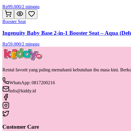
Rp
99.000
/
2 minggu
Booster Seat
Ingenuity Baby Base 2-in-1 Booster Seat – Aqua (Defe
Rp
59.000
/
2 minggu
Rental favorit yang paling memahami kebutuhan ibu masa kini. Berkua
WhatsApp: 0817200216
info@kiddy.id
Customer Care