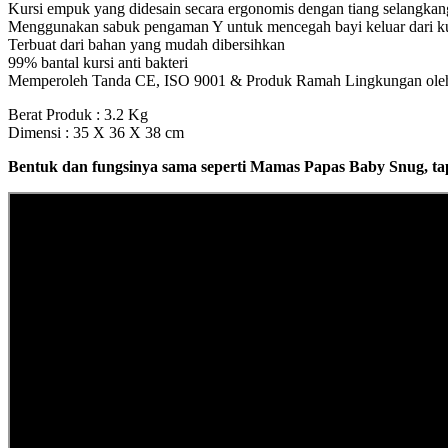
Kursi empuk yang didesain secara ergonomis dengan tiang selangka
Menggunakan sabuk pengaman Y untuk mencegah bayi keluar dari kur
Terbuat dari bahan yang mudah dibersihkan
99% bantal kursi anti bakteri
Memperoleh Tanda CE, ISO 9001 & Produk Ramah Lingkungan oleh 
Berat Produk : 3.2 Kg
Dimensi : 35 X 36 X 38 cm
Bentuk dan fungsinya sama seperti Mamas Papas Baby Snug, tap