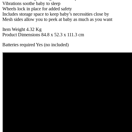
Vibrations soothe baby to sleep
Wheels lock in place for added safety
Includes storage space to keep baby’s necessities close by
Mesh sides allow you to peek at baby as much as you want
Item Weight 4.32 Kg
Product Dimensions 84.8 x 52.3 x 111.3 cm
Batteries required Yes (no included)