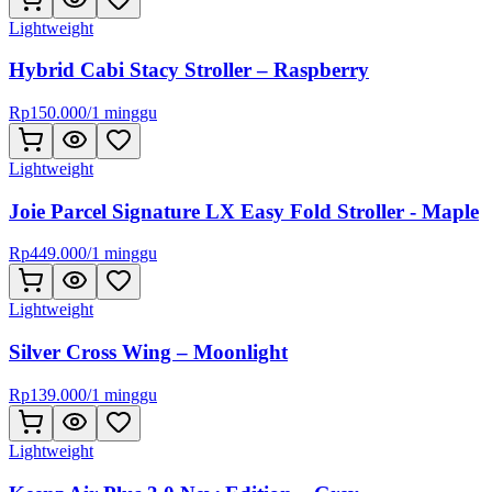
Lightweight
Hybrid Cabi Stacy Stroller – Raspberry
Rp
150.000
/
1 minggu
Lightweight
Joie Parcel Signature LX Easy Fold Stroller - Maple
Rp
449.000
/
1 minggu
Lightweight
Silver Cross Wing – Moonlight
Rp
139.000
/
1 minggu
Lightweight