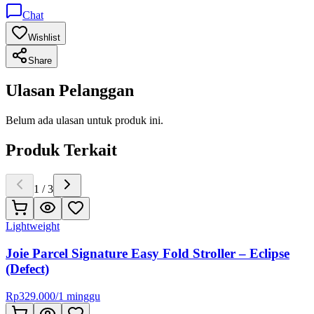
Chat
Wishlist
Share
Ulasan Pelanggan
Belum ada ulasan untuk produk ini.
Produk Terkait
1
/
3
Lightweight
Joie Parcel Signature Easy Fold Stroller – Eclipse
(Defect)
Rp
329.000
/
1 minggu