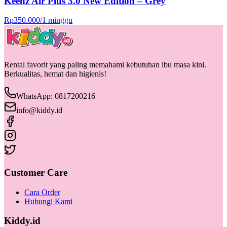
Keenz Air Plus 3.0 New Edition – Grey
Rp
350.000
/
1 minggu
Rental favorit yang paling memahami kebutuhan ibu masa kini.
Berkualitas, hemat dan higienis!
WhatsApp: 0817200216
info@kiddy.id
Customer Care
Cara Order
Hubungi Kami
Kiddy.id