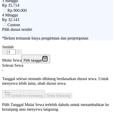
3 Minggu
Rp
35.714
Rp
900.000
4 Minggu
Rp
32.143
Custom
Pilih durasi sendiri
*Belum termasuk biaya pengiriman dan penjemputan
Jumlah
-
+
Mulai Sewa
Pilih tanggal
Selesai Sewa
-
Tanggal selesai otomatis dihitung berdasarkan durasi sewa. Untuk
menyewa lebih lama, ubah durasi sewa.
Tambah ke Keranjang
Sewa Sekarang
Pilih
Tanggal Mulai Sewa
terlebih dahulu untuk menambahkan ke
keranjang atau menyewa langsung.