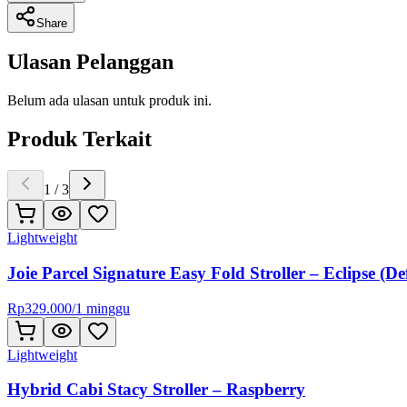
Share
Ulasan Pelanggan
Belum ada ulasan untuk produk ini.
Produk Terkait
1
/
3
Lightweight
Joie Parcel Signature Easy Fold Stroller – Eclipse (Def
Rp
329.000
/
1 minggu
Lightweight
Hybrid Cabi Stacy Stroller – Raspberry