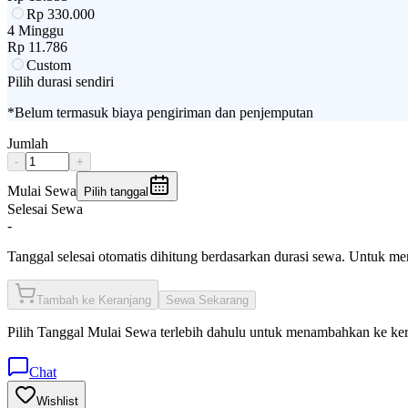
Rp
330.000
4 Minggu
Rp
11.786
Custom
Pilih durasi sendiri
*Belum termasuk biaya pengiriman dan penjemputan
Jumlah
-
+
Mulai Sewa
Pilih tanggal
Selesai Sewa
-
Tanggal selesai otomatis dihitung berdasarkan durasi sewa. Untuk m
Tambah ke Keranjang
Sewa Sekarang
Pilih
Tanggal Mulai Sewa
terlebih dahulu untuk menambahkan ke ke
Chat
Wishlist