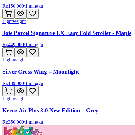
Rp
150.000
/
1 minggu
Lightweight
Joie Parcel Signature LX Easy Fold Stroller - Maple
Rp
449.000
/
1 minggu
Lightweight
Silver Cross Wing – Moonlight
Rp
139.000
/
1 minggu
Lightweight
Keenz Air Plus 3.0 New Edition – Grey
Rp
350.000
/
1 minggu