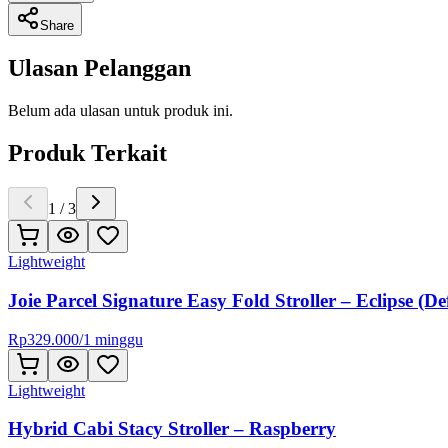
Share
Ulasan Pelanggan
Belum ada ulasan untuk produk ini.
Produk Terkait
1
/
3
Lightweight
Joie Parcel Signature Easy Fold Stroller – Eclipse (Def
Rp
329.000
/
1 minggu
Lightweight
Hybrid Cabi Stacy Stroller – Raspberry