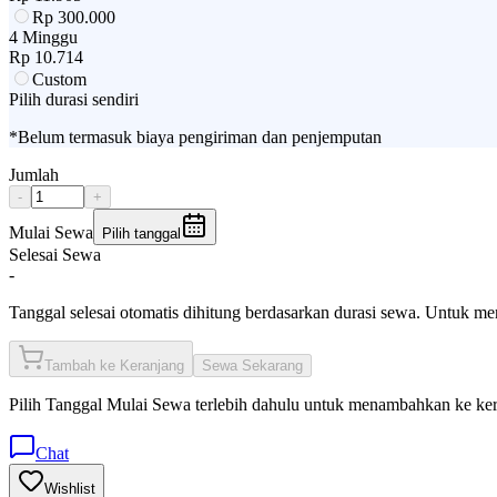
Rp
300.000
4 Minggu
Rp
10.714
Custom
Pilih durasi sendiri
*Belum termasuk biaya pengiriman dan penjemputan
Jumlah
-
+
Mulai Sewa
Pilih tanggal
Selesai Sewa
-
Tanggal selesai otomatis dihitung berdasarkan durasi sewa. Untuk m
Tambah ke Keranjang
Sewa Sekarang
Pilih
Tanggal Mulai Sewa
terlebih dahulu untuk menambahkan ke ke
Chat
Wishlist