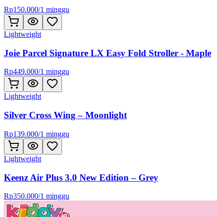
Rp
150.000
/
1 minggu
Lightweight
Joie Parcel Signature LX Easy Fold Stroller - Maple
Rp
449.000
/
1 minggu
Lightweight
Silver Cross Wing – Moonlight
Rp
139.000
/
1 minggu
Lightweight
Keenz Air Plus 3.0 New Edition – Grey
Rp
350.000
/
1 minggu