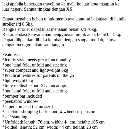
lagi apabila bepergian travelling ke mall, ke luar kota maupun ke
luar negeri. Semua ringkas dengan XS.
Dapat menahan beban untuk membawa kantong belanjaan di handle
stroller s/d 6,5kg.
Rangka stroller dapat kuat menahan beban s/d 70kg.
Rekomendasi kenyamanan penggunaan untuk anak berat 0-15kg.
Dapat dilipat dan dibuka kembali dengan sangat mudah, hanya
dengan menggunakan satu tangan.
Features :
*Iconic style meets great functionality
*one hand fold, unfold and steering
*super compact and lightweight 6kg
*Practical features for parents on the go
*lightweight 6kg
*fully reclinable and XL suncanopy
*one hand fold, unfold and steering
*bumper bar included
*peekaboo window
*super compact (cabin size)
*spacious shopping basket and 4-wheel suspension
*self standing
*Unfolded: length: 76 cm, width: 44 cm, height: 105 cm
*Folded: length: 52 cm, width: 44 cm, height: 23 cm