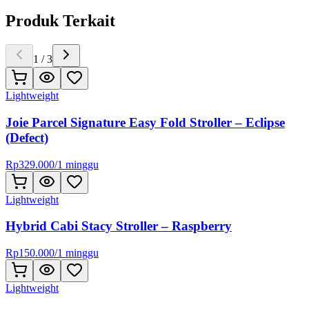
Produk Terkait
1
/
3
Lightweight
Joie Parcel Signature Easy Fold Stroller – Eclipse
(Defect)
Rp
329.000
/
1 minggu
Lightweight
Hybrid Cabi Stacy Stroller – Raspberry
Rp
150.000
/
1 minggu
Lightweight