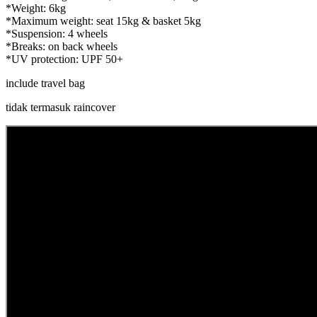
*Weight: 6kg
*Maximum weight: seat 15kg & basket 5kg
*Suspension: 4 wheels
*Breaks: on back wheels
*UV protection: UPF 50+
include travel bag
tidak termasuk raincover