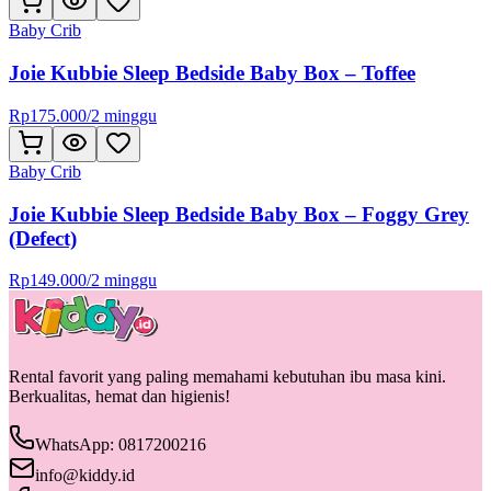
Baby Crib
Joie Kubbie Sleep Bedside Baby Box – Toffee
Rp
175.000
/
2 minggu
Baby Crib
Joie Kubbie Sleep Bedside Baby Box – Foggy Grey
(Defect)
Rp
149.000
/
2 minggu
Rental favorit yang paling memahami kebutuhan ibu masa kini.
Berkualitas, hemat dan higienis!
WhatsApp: 0817200216
info@kiddy.id