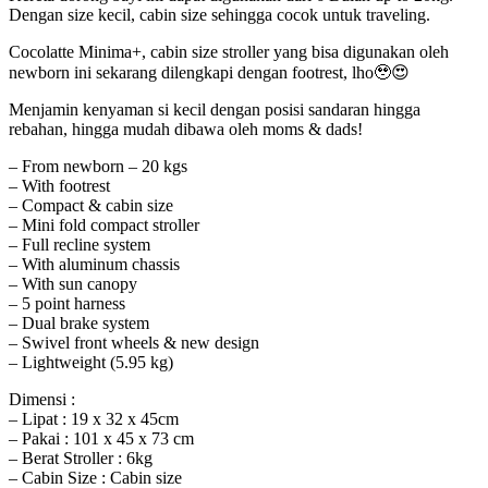
Dengan size kecil, cabin size sehingga cocok untuk traveling.
Cocolatte Minima+, cabin size stroller yang bisa digunakan oleh
newborn ini sekarang dilengkapi dengan footrest, lho🥹😍
Menjamin kenyaman si kecil dengan posisi sandaran hingga
rebahan, hingga mudah dibawa oleh moms & dads!
– From newborn – 20 kgs
– With footrest
– Compact & cabin size
– Mini fold compact stroller
– Full recline system
– With aluminum chassis
– With sun canopy
– 5 point harness
– Dual brake system
– Swivel front wheels & new design
– Lightweight (5.95 kg)
Dimensi :
– Lipat : 19 x 32 x 45cm
– Pakai : 101 x 45 x 73 cm
– Berat Stroller : 6kg
– Cabin Size : Cabin size