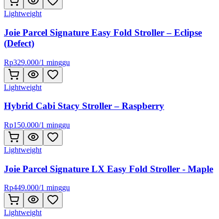
Lightweight
Joie Parcel Signature Easy Fold Stroller – Eclipse
(Defect)
Rp
329.000
/
1 minggu
Lightweight
Hybrid Cabi Stacy Stroller – Raspberry
Rp
150.000
/
1 minggu
Lightweight
Joie Parcel Signature LX Easy Fold Stroller - Maple
Rp
449.000
/
1 minggu
Lightweight