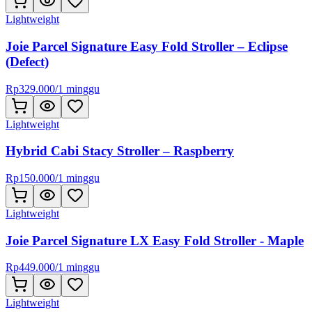
Lightweight
Joie Parcel Signature Easy Fold Stroller – Eclipse
(Defect)
Rp
329.000
/
1 minggu
Lightweight
Hybrid Cabi Stacy Stroller – Raspberry
Rp
150.000
/
1 minggu
Lightweight
Joie Parcel Signature LX Easy Fold Stroller - Maple
Rp
449.000
/
1 minggu
Lightweight