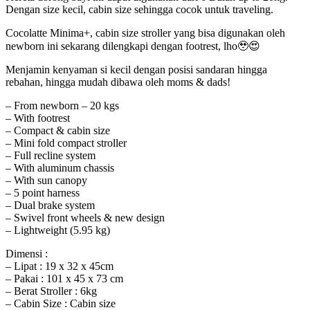
Dengan size kecil, cabin size sehingga cocok untuk traveling.
Cocolatte Minima+, cabin size stroller yang bisa digunakan oleh
newborn ini sekarang dilengkapi dengan footrest, lho🥹😍
Menjamin kenyaman si kecil dengan posisi sandaran hingga
rebahan, hingga mudah dibawa oleh moms & dads!
– From newborn – 20 kgs
– With footrest
– Compact & cabin size
– Mini fold compact stroller
– Full recline system
– With aluminum chassis
– With sun canopy
– 5 point harness
– Dual brake system
– Swivel front wheels & new design
– Lightweight (5.95 kg)
Dimensi :
– Lipat : 19 x 32 x 45cm
– Pakai : 101 x 45 x 73 cm
– Berat Stroller : 6kg
– Cabin Size : Cabin size