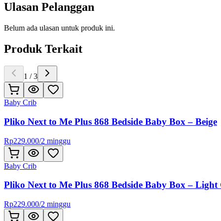
Ulasan Pelanggan
Belum ada ulasan untuk produk ini.
Produk Terkait
1
/
3
Baby Crib
Pliko Next to Me Plus 868 Bedside Baby Box – Beige
Rp
229.000
/
2 minggu
Baby Crib
Pliko Next to Me Plus 868 Bedside Baby Box – Light
Rp
229.000
/
2 minggu