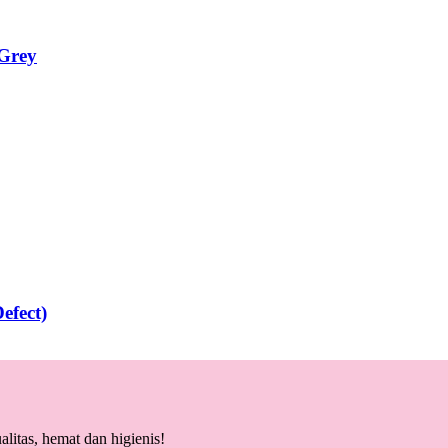
 Grey
efect)
litas, hemat dan higienis!