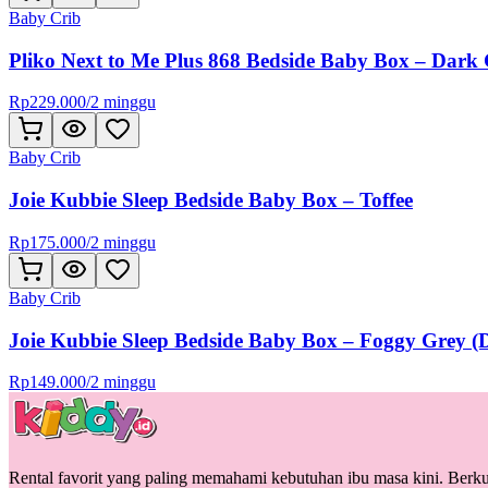
Baby Crib
Pliko Next to Me Plus 868 Bedside Baby Box – Dark
Rp
229.000
/
2 minggu
Baby Crib
Joie Kubbie Sleep Bedside Baby Box – Toffee
Rp
175.000
/
2 minggu
Baby Crib
Joie Kubbie Sleep Bedside Baby Box – Foggy Grey (D
Rp
149.000
/
2 minggu
Rental favorit yang paling memahami kebutuhan ibu masa kini. Berkua