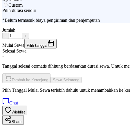
Custom
Pilih durasi sendiri
*Belum termasuk biaya pengiriman dan penjemputan
Jumlah
-
+
Mulai Sewa
Pilih tanggal
Selesai Sewa
-
Tanggal selesai otomatis dihitung berdasarkan durasi sewa. Untuk m
Tambah ke Keranjang
Sewa Sekarang
Pilih
Tanggal Mulai Sewa
terlebih dahulu untuk menambahkan ke ke
Chat
Wishlist
Share