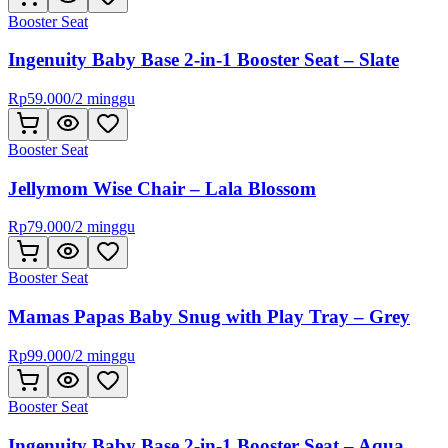
Booster Seat
Ingenuity Baby Base 2-in-1 Booster Seat – Slate
Rp
59.000
/
2 minggu
Booster Seat
Jellymom Wise Chair – Lala Blossom
Rp
79.000
/
2 minggu
Booster Seat
Mamas Papas Baby Snug with Play Tray – Grey
Rp
99.000
/
2 minggu
Booster Seat
Ingenuity Baby Base 2-in-1 Booster Seat – Aqua